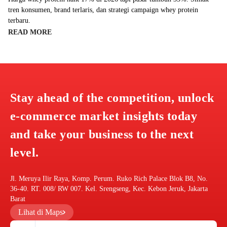
tren konsumen, brand terlaris, dan strategi campaign whey protein
terbaru.
READ MORE
Stay ahead of the competition, unlock
e-commerce market insights today
and take your business to the next
level.
Jl. Meruya Ilir Raya, Komp. Perum. Ruko Rich Palace Blok B8, No.
36-40. RT. 008/ RW 007. Kel. Srengseng, Kec. Kebon Jeruk, Jakarta
Barat
Lihat di Maps