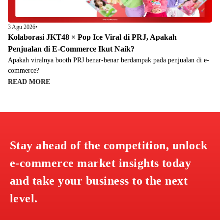
3 Agu 2026
•
Kolaborasi JKT48 × Pop Ice Viral di PRJ, Apakah
Penjualan di E-Commerce Ikut Naik?
Apakah viralnya booth PRJ benar-benar berdampak pada penjualan di e-
commerce?
READ MORE
Stay ahead of the competition, unlock
e-commerce market insights today
and take your business to the next
level.