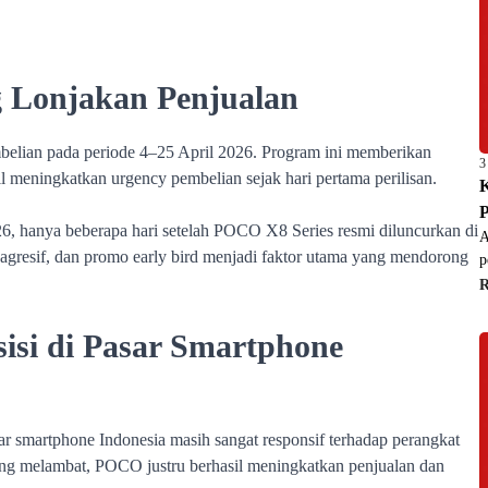
3
K
P
A
p