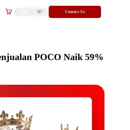
ENG
ID
Contact Us
Penjualan POCO Naik 59%