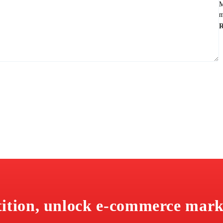
M
m
tition, unlock e-commerce mark