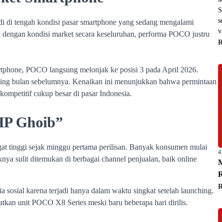
S
s
v
4
M
R