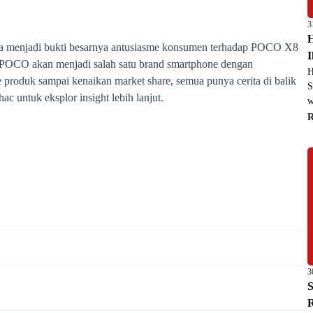
3
H
H
S
w
3
S
R