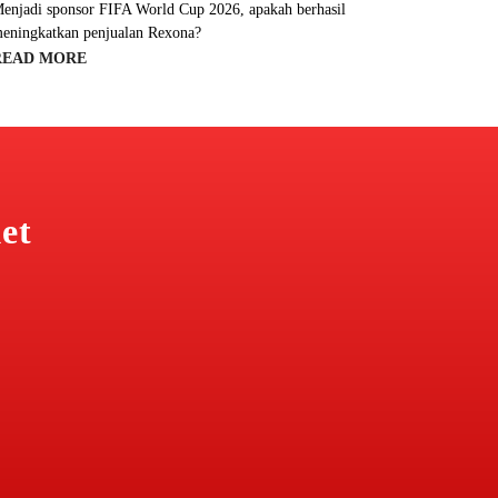
enjadi sponsor FIFA World Cup 2026, apakah berhasil
eningkatkan penjualan Rexona?
READ MORE
et