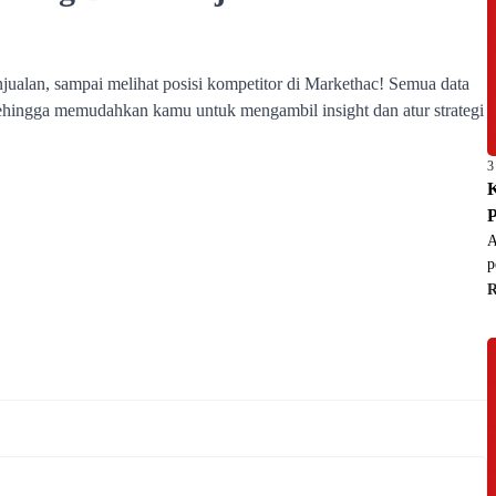
3
K
P
A
p