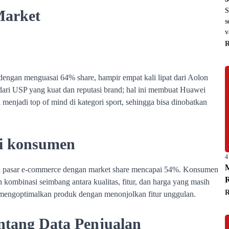
S
s
v
4
M
R