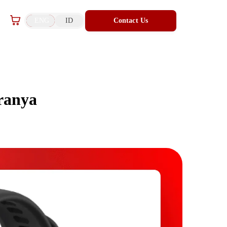
ENG
ID
Contact Us
ranya