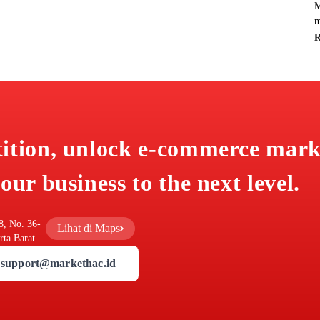
M
m
tition, unlock e-commerce mark
our business to the next level.
8, No. 36-
Lihat di Maps
rta Barat
support@markethac.id